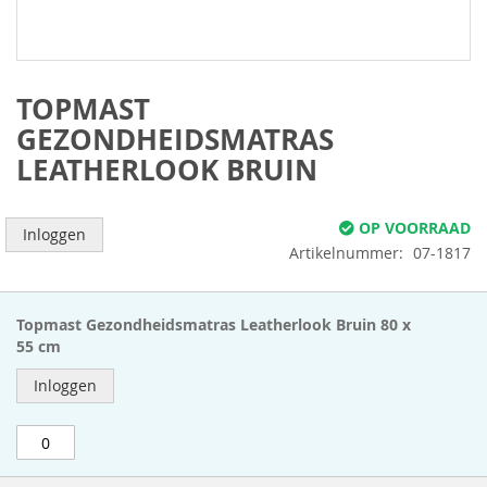
Ga
naar
het
begin
TOPMAST
van
GEZONDHEIDSMATRAS
de
LEATHERLOOK BRUIN
afbeeldingen-
gallerij
OP VOORRAAD
Inloggen
Artikelnummer
07-1817
Gegroepeerde
productitems
Topmast Gezondheidsmatras Leatherlook Bruin 80 x
55 cm
Inloggen