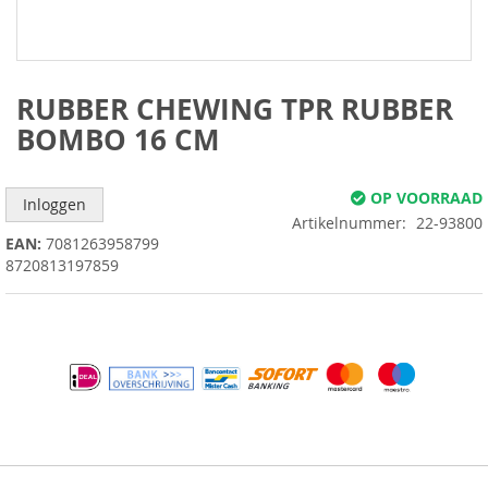
Ga
naar
het
begin
RUBBER CHEWING TPR RUBBER
van
BOMBO 16 CM
de
afbeeldingen-
gallerij
OP VOORRAAD
Inloggen
Artikelnummer
22-93800
EAN:
7081263958799
8720813197859