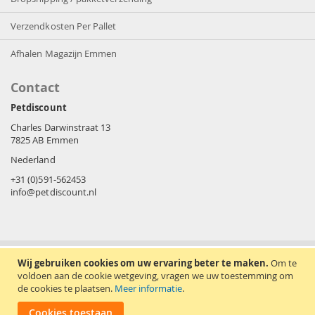
Verzendkosten Per Pallet
Afhalen Magazijn Emmen
Contact
Petdiscount
Charles Darwinstraat 13
7825 AB Emmen
Nederland
+31 (0)591-562453
info@petdiscount.nl
Wij gebruiken cookies om uw ervaring beter te maken.
Om te
voldoen aan de cookie wetgeving, vragen we uw toestemming om
de cookies te plaatsen.
Meer informatie
.
Cookies toestaan